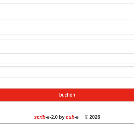
buchen
scrib
-e
-2.0 by
cub
-e
© 2026