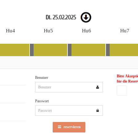
Di.
Hu4
Hu5
Hu6
Hu7
06:00-07:00
06:00-07:00
06:00-07:00
06:00-07:00
07:00-08:00
07:00-08:00
07:00-08:00
07:00-08:00
Bitte Akzepti
Benutzer
08:00-09:00
08:00-09:00
08:00-09:00
08:00-09:00
für die Reser
09:00-10:00
09:00-10:00
09:00-10:00
09:00-10:00
Passwort
10:00-11:00
10:00-11:00
10:00-11:00
10:00-11:00
11:00-12:00
11:00-12:00
11:00-12:00
11:00-12:00
reservieren