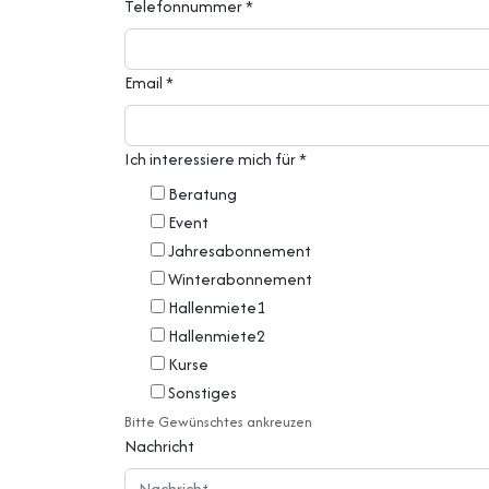
Telefonnummer
*
Email
*
Ich interessiere mich für
*
Beratung
Event
Jahresabonnement
Winterabonnement
Hallenmiete1
Hallenmiete2
Kurse
Sonstiges
Bitte Gewünschtes ankreuzen
Nachricht