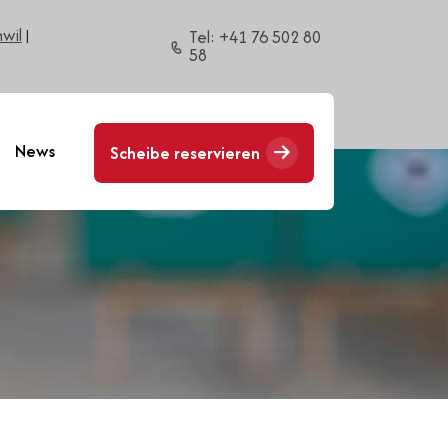
wil
|
Tel: +41 76 502 80
58
News
Scheibe reservieren